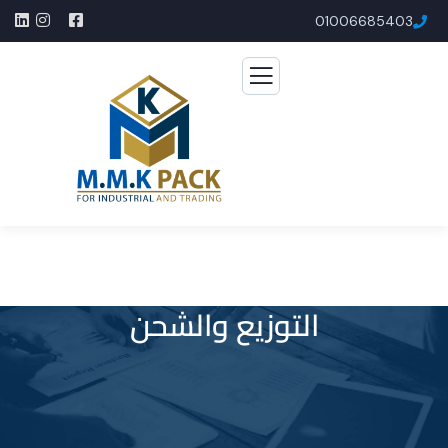
01006685403​
التوزيع والشحن